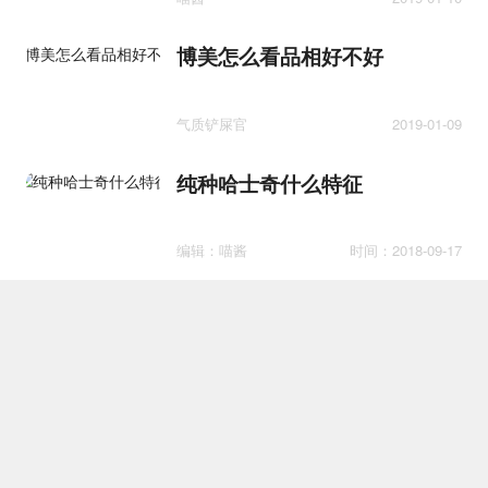
博美怎么看品相好不好
气质铲屎官
2019-01-09
纯种哈士奇什么特征
编辑：喵酱
时间：2018-09-17
柯基纯种怎么分辨
编辑：气质铲屎官
时间：2018-09-19
金毛如何判断纯度