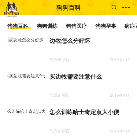
狗狗百科
狗狗百科
狗狗训练
狗狗医疗
狗狗孕事
病症
边牧怎么分好坏
气质铲屎官
2019-01-12
买边牧需要注意什么
气质铲屎官
2019-01-11
怎么训练哈士奇定点大小便
气质铲屎官
2019-01-11