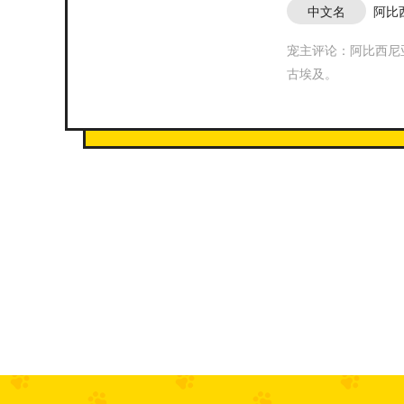
中文名
阿比
宠主评论：阿比西尼
古埃及。