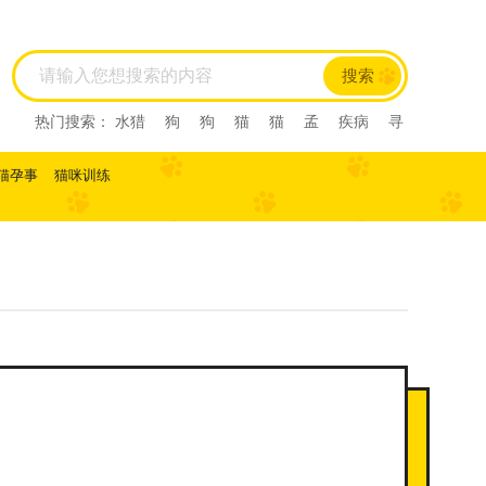
搜索
热门搜索：
水猎
狗
狗
猫
猫
孟
疾病
寻
回犬
尼亚
尼亚
尼亚
西尼亚
西尼亚
阿比
西尼
阿比西尼
水猎
美国短毛猫
美国短毛猫
猫孕事
猫咪训练
寻回犬
孟
布偶猫
布偶猫
美短
美短
虎斑
虎斑
马犬
比利时
比利时
西施
西施
伯恩山犬
伯恩山犬
德牧