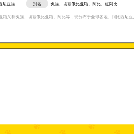
西尼亚猫
别名
兔猫、埃塞俄比亚猫、阿比、红阿比
亚猫又称兔猫、埃塞俄比亚猫、阿比等，现分布于全球各地。阿比西尼亚