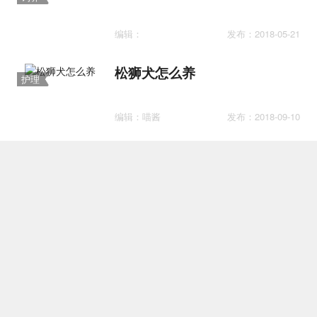
护理
编辑：
发布：2018-05-21
松狮犬怎么养
护理
编辑：喵酱
发布：2018-09-10
杰克罗素梗感冒吃什么药好 杰
医疗
克罗素梗感冒治疗方法
编辑：气质铲屎官
发布：2018-07-19
狗狗喜欢主人的表现 狗狗认你
护理
做主人的表现
编辑：气质铲屎官
发布：2018-05-10