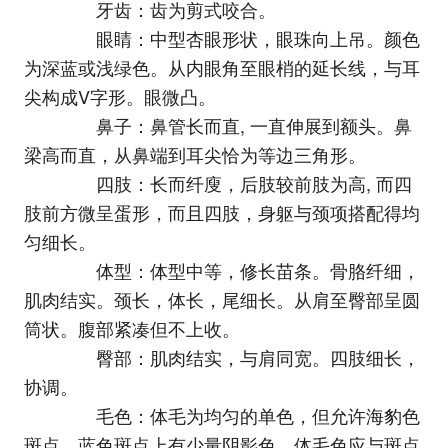
牙齿：齿为剪式咬合。
眼睛：中型杏眼形状，眼珠向上吊。颜色
为深蓝或浅绿色。从内眼角至眼梢的延长线，与耳
尖构成V字形。眼微凸。
鼻子：鼻管长而直, 一直伸展到额头。鼻
梁高而直，从鼻端到耳尖恰为等边三角形。
四肢：长而纤廋，后肢较前肢为高, 而四
肢前方微呈蛋形，而且四肢，身躯与颈项搭配得均
匀细长。
体型：体型中等，修长苗条。骨胳纤细，
肌肉结实。颈长，体长，尾细长。从肩至臀部呈圆
筒状。腹部紧凑但不上收。
臀部：肌肉结实，与肩同宽。四肢细长，
协调。
毛色：体毛为均匀的单色，但允许海豹色
斑点。蓝色斑点上有少量阴影色。体毛色应与斑点